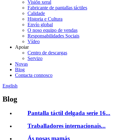
Visión xeral
Fabricante de pantallas táctiles
Calidade
Historia e Cultura
Envío global
O noso equipo de vendas
Responsabilidades Sociais
Vídeo
Apoiar
Centro de descargas
Servizo
Novas
Blog
Contacta connosco
English
Blog
Pantalla táctil delgada serie 16...
Traballadores internacionais...
Ás nosas mamás