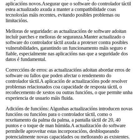
aplicacións novos.Asegurar que o software do controlador táctil
estea actualizado axuda a manter a compatibilidade coas
tecnoloxías máis recentes, evitando posibles problemas ou
limitacións.
Melloras de seguridade: as actualizacións de software adoitan
incluír parches e melloras de seguranza.Manter actualizado o
software do controlador táctil axuda a protexer contra posibles
vulnerabilidades, garantindo un funcionamento máis seguro e
fiable, especialmente nas aplicacións nas que a seguridade dos
datos é fundamental.
Correccións de erros: as actualizacións adoitan abordar erros de
software ou fallos que poden afectar o rendemento do
controlador táctil.A aplicación de actualizacións pode resolver
problemas relacionados coa capacidade de resposta táctil, o
recoñecemento de xestos ou outras funcións, o que permite unha
experiencia de usuario máis fluida.
Adicións de funcións: Algunhas actualizacións introducen novas
funcións ou funcións para o controlador táctil, como o
rexeitamento da palma da palma, a pantalla táctil de 20, 40
puntos e o toque de man húmida.A actualización do software
permítelle aproveitar estas incorporacións, desbloqueando
potencialmente novas capacidades ou mellorando as existentes.