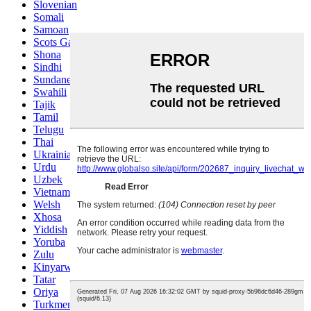
Slovenian
Somali
Samoan
Scots Gaelic
Shona
Sindhi
Sundanese
Swahili
Tajik
Tamil
Telugu
Thai
Ukrainian
Urdu
Uzbek
Vietnamese
Welsh
Xhosa
Yiddish
Yoruba
Zulu
Kinyarwanda
Tatar
Oriya
Turkmen