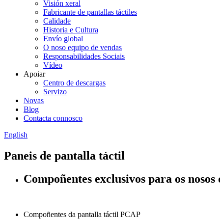
Visión xeral
Fabricante de pantallas táctiles
Calidade
Historia e Cultura
Envío global
O noso equipo de vendas
Responsabilidades Sociais
Vídeo
Apoiar
Centro de descargas
Servizo
Novas
Blog
Contacta connosco
English
Paneis de pantalla táctil
Compoñentes exclusivos para os nosos 
Compoñentes da pantalla táctil PCAP