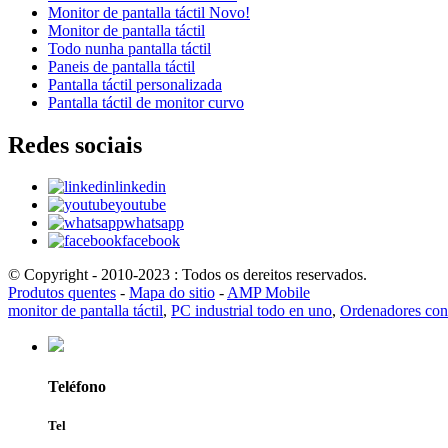
Monitor de pantalla táctil Novo!
Monitor de pantalla táctil
Todo nunha pantalla táctil
Paneis de pantalla táctil
Pantalla táctil personalizada
Pantalla táctil de monitor curvo
Redes sociais
linkedin
youtube
whatsapp
facebook
© Copyright - 2010-2023 : Todos os dereitos reservados.
Produtos quentes
-
Mapa do sitio
-
AMP Mobile
monitor de pantalla táctil
,
PC industrial todo en uno
,
Ordenadores con 
Teléfono
Tel